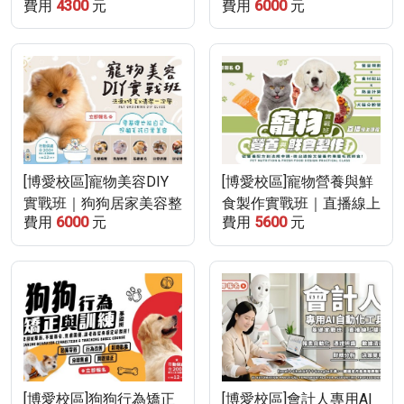
費用
4300
元
費用
6000
元
x Gamma x Canva｜直播
115/9/5)
線上課程
[博愛校區]寵物美容DIY
[博愛校區]寵物營養與鮮
實戰班｜狗狗居家美容整
食製作實戰班｜直播線上
費用
6000
元
費用
5600
元
理教學(115/8/22-
課程(115/8/22-
115/9/12)
115/8/29)
[博愛校區]狗狗行為矯正
[博愛校區]會計人專用AI