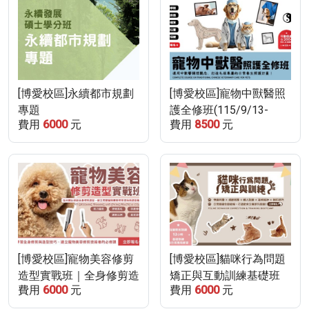
[博愛校區]永續都市規劃
[博愛校區]寵物中獸醫照
專題
護全修班(115/9/13-
費用
6000
元
費用
8500
元
115/10/18，
9/27&10/11停課乙次)
[博愛校區]寵物美容修剪
[博愛校區]貓咪行為問題
造型實戰班｜全身修剪造
矯正與互動訓練基礎班
費用
6000
元
費用
6000
元
型技術訓練(115/9/23-
(115/9/19-115/10/3，
115/10/21)
9/26停課乙次)