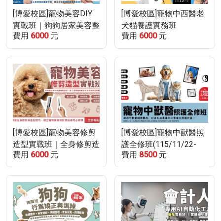
[博愛校區]寵物美容DIY
[博愛校區]寵物中西醫老
實戰班｜狗狗居家美容整
犬貓養護實務班
費用
6000
元
費用
6000
元
理教學(115/10/31-
(115/10/31-115/11/7)
115/11/21)
[博愛校區]寵物美容修剪
[博愛校區]寵物中獸醫照
造型實戰班｜全身修剪造
護全修班(115/11/22-
費用
6000
元
費用
8500
元
型技術訓練(115/11/18-
115/12/13)
115/12/16)