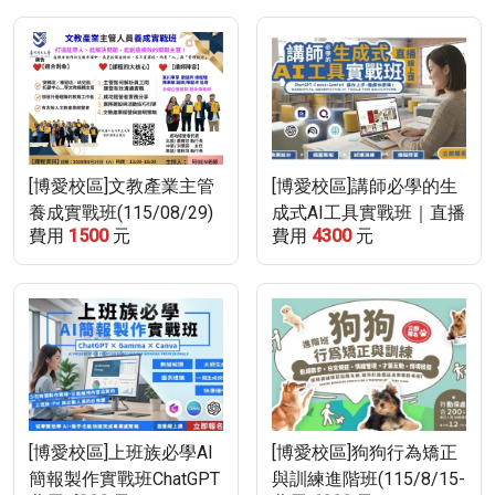
[博愛校區]文教產業主管
[博愛校區]講師必學的生
養成實戰班(115/08/29)
成式AI工具實戰班｜直播
費用
1500
元
費用
4300
元
線上課
[博愛校區]上班族必學AI
[博愛校區]狗狗行為矯正
簡報製作實戰班ChatGPT
與訓練進階班(115/8/15-