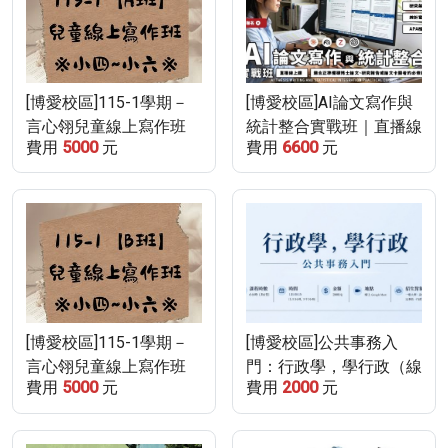
[博愛校區]115-1學期－
[博愛校區]AI論文寫作與
言心翎兒童線上寫作班
統計整合實戰班｜直播線
費用
5000
元
費用
6600
元
【週三A班】
上課程
[博愛校區]115-1學期－
[博愛校區]公共事務入
言心翎兒童線上寫作班
門：行政學，學行政（線
費用
5000
元
費用
2000
元
【週四B班】
上課）