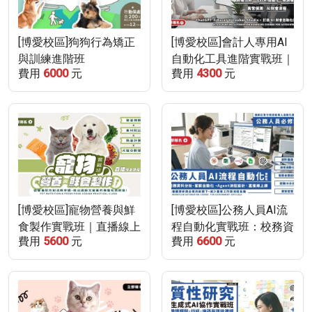
[博愛校區]狗狗行為矯正
[博愛校區]會計人專用AI
與訓練進階班
自動化工具進階實戰班｜
費用
6000
元
費用
4300
元
(115/12/12-116/1/16，
直播線上課程
12/26、1/2停課)
[博愛校區]寵物營養與鮮
[博愛校區]公務人員AI流
食製作實戰班｜直播線上
程自動化實戰班：校務資
費用
5600
元
費用
6600
元
課程(115/10/31-
料分析、客服自動化 、
115/11/7)
Agent流程設計｜直播線
上課程