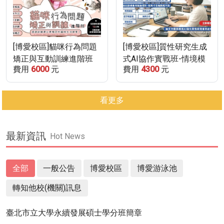
[博愛校區]貓咪行為問題
[博愛校區]質性研究生成
矯正與互動訓練進階班
式AI協作實戰班-情境模
費用
6000
元
費用
4300
元
(115/12/12-115/12/19)
擬、訪談、編碼與理論建
構｜直播線上課程
看更多
最新資訊
Hot News
全部
一般公告
博愛校區
博愛游泳池
轉知他校(機關)訊息
臺北市立大學永續發展碩士學分班簡章