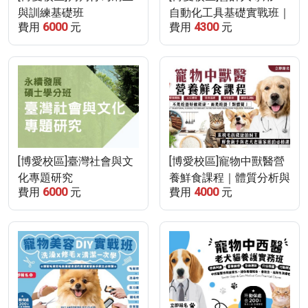
與訓練基礎班
自動化工具基礎實戰班｜
費用
6000
元
費用
4300
元
(115/10/17-
直播線上課程
115/11/14，10/24停課
乙次)
[博愛校區]臺灣社會與文
[博愛校區]寵物中獸醫營
化專題研究
養鮮食課程｜體質分析與
費用
6000
元
費用
4000
元
個別化膳食調整
(115/12/20)