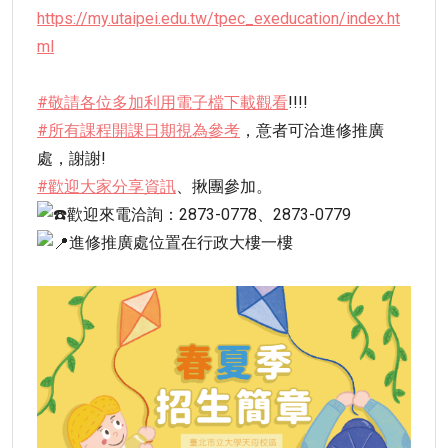
https://my.utaipei.edu.tw/tpec_exeducation/index.ht
ml
#敬請各位多加利用電子檔下載觀看
!!!!
#所有課程開課日期視為參考
，意者可洽進修推廣
處，謝謝!
#歡迎大家分享資訊
、揪團參加。
歡迎來電洽詢：2873-0778、2873-0779
進修推廣處位置在行政大樓一樓