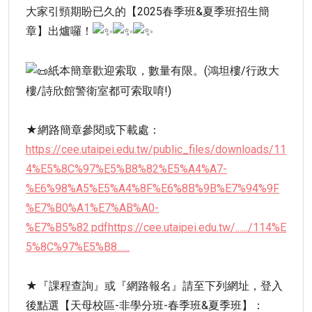
大家引頸期盼已久的【2025春季班&夏季班招生簡
章】出爐囉！
紙本簡章歡迎索取，數量有限。(鴻坦樓/行政大
樓/詩欣館警衛室都可索取唷!)
★網路簡章參閱或下載處：
https://cee.utaipei.edu.tw/public_files/downloads/11
4%E5%8C%97%E5%B8%82%E5%A4%A7-
%E6%98%A5%E5%A4%8F%E6%8B%9B%E7%94%9F
%E7%B0%A1%E7%AB%A0-
%E7%B5%82.pdfhttps://cee.utaipei.edu.tw/....../114%E
5%8C%97%E5%B8......
★『課程查詢』或『網路報名』請至下列網址，登入
後點選【天母校區-非學分班-春季班&夏季班】：