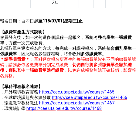
力。
報名日期：自即日起
至115/07/01(星期三)止
【繳費單產生方式說明】
會員登入後，如一次勾選多個課程一起報名，系統將
整合產生一張繳費
單
，方便一次完成繳費。
若採取單科逐次報名的方式，每完成一科課程報名，系統都會
個別產生一
張繳費單
，因此報名多個課程時，將會收到
多張繳費單
。
＊請學員留意＊
：單科逐次報名所產生的每張繳費單皆有不同的繳費單號
碼，請務必依各繳費單分別完成繳費，
切勿自行將多張繳費單金額加總
後，僅以其中一張繳費單進行繳費
，以免造成帳務無法正確核銷，影響報
名資格。
【單科課程報名連結】
．戶外環境教育實務
https://cee.utaipei.edu.tw/course/1465
．全球環境議題與永續發展
https://cee.utaipei.edu.tw/course/1466
．環境教育教材教法
https://cee.utaipei.edu.tw/course/1467
．
環境統計學
https://cee.utaipei.edu.tw/course/1468