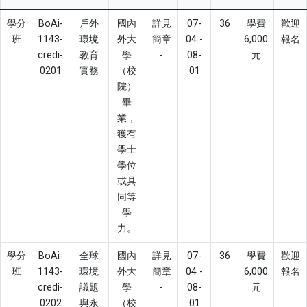
學分
BoAi-
戶外
國內
詳見
07-
36
學費
歡迎
班
1143-
環境
外大
簡章
04 -
6,000
報名
credi-
教育
學
-
08-
元
0201
實務
（校
01
院）
畢
業，
獲有
學士
學位
或具
同等
學
力。
學分
BoAi-
全球
國內
詳見
07-
36
學費
歡迎
班
1143-
環境
外大
簡章
04 -
6,000
報名
credi-
議題
學
-
08-
元
0202
與永
（校
01