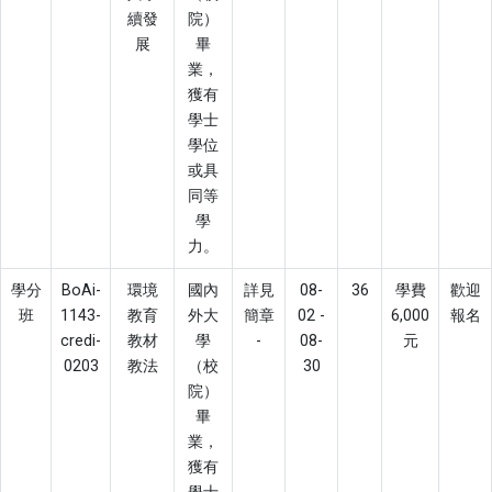
續發
院）
展
畢
業，
獲有
學士
學位
或具
同等
學
力。
學分
BoAi-
環境
國內
詳見
08-
36
學費
歡迎
班
1143-
教育
外大
簡章
02 -
6,000
報名
credi-
教材
學
-
08-
元
0203
教法
（校
30
院）
畢
業，
獲有