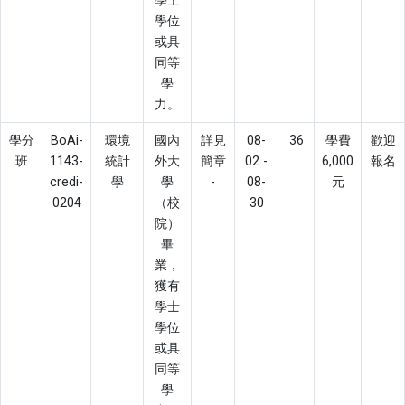
學士
學位
或具
同等
學
力。
學分
BoAi-
環境
國內
詳見
08-
36
學費
歡迎
班
1143-
統計
外大
簡章
02 -
6,000
報名
credi-
學
學
-
08-
元
0204
（校
30
院）
畢
業，
獲有
學士
學位
或具
同等
學