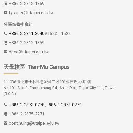
+886-2-2312-1359
fysuper@utaipei.edu.tw
分區進修推廣組
+886-2-2311-3040
#1523、1522
+886-2-2312-1359
dcee@utaipei.edu.tw
天母校區
Tian-Mu Campus
111036 臺北市士林區忠誠路二段101號行政大樓1樓
No.101, Sec. 2, Zhongcheng Rd., Shilin Dist., Taipei City 111, Taiwan
(R.O.C.)
+886-2-2873-0778
、
886-2-2873-0779
+886-2-2875-2271
continuing@utaipei.edu.tw