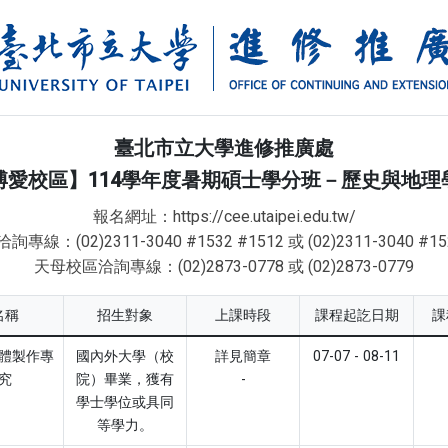
臺北市立大學進修推廣處
博愛校區】114學年度暑期碩士學分班－歷史與地理
報名網址：https://cee.utaipei.edu.tw/
線：(02)2311-3040 #1532 #1512 或 (02)2311-3040 #15
天母校區洽詢專線：(02)2873-0778 或 (02)2873-0779
名稱
招生對象
上課時段
課程起訖日期
課
體製作專
國內外大學（校
詳見簡章
07-07 - 08-11
究
院）畢業，獲有
-
學士學位或具同
等學力。