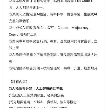
◎零基礎友善:不需程式背景，結合案例教學＋No Code工
具，人人都能快速上手。
◎系統化架構:涵蓋AI概論、資料科學、機器學習、生成式AI
完整知識體系
◎生成式AI實戰:實作 ChatGPT、Claude、Midjourney、
Copilot 等熱門工具
◎案例導向教學:結合行銷、教育、企業應用的真實案例，立
即上手
◎AI倫理治理:建立正確風險意識，避免資料偏誤與演算法歧
視
◎職場競爭加值:證照＋技能雙優勢，轉職、升遷、履歷加分
【課程內容】
◎AI概論與分類：人工智慧的世界觀
(1)認識人工智慧的起源、發展與定義
(2)分類與範疇：窄域AI、廣義AI、強AI等概念