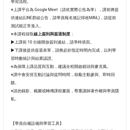
學習流程。
※上課平台為 Google Meet（請依實際公告為準），課前將提
供連結(LINE群組公告，請學員報名後記得收MAIL)，請提前
測試能正常進入。
※本課程採取
線上簽到與簽退制度
：
▶上課前 10 分鐘開放簽到連結，請準時填寫。
▶下課後提供簽退表單，請務必於指定時間內完成，以利學
習時數統計與結業認證。
※為保障上課品質與互動，建議全程開啟鏡頭與麥克風。
※課中會安排互動討論與提問時間，鼓勵主動參與、即時回
饋。
※請勿錄影、截圖或轉傳課程畫面，尊重講師著作權與學員隱
私。
【學員自備設備與學習工具】