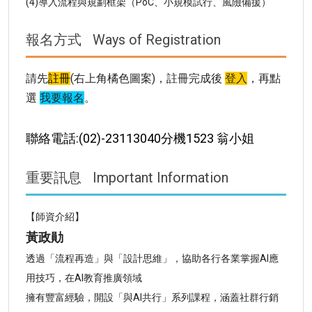
(4)導入流程與規劃框架（PoC、小規模試行、風險備援）
報名方式
Ways of Registration
請先
註冊
(右上角橘色圖案)，註冊完成後
登入
，再點
選
我要報名
。
聯絡電話:(02)-23113040分機1523 翁小姐
重要訊息
Important Information
【師資介紹】
黃政勛
透過「流程再造」與「設計思維」，協助各行各業掌握AI應
用技巧，在AI教育推廣領域
擁有豐富經驗，開設「與AI共行」系列課程，涵蓋社群行銷