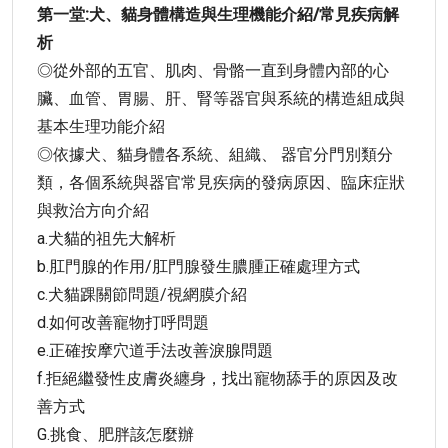
第一堂:犬、貓身體構造與生理機能介紹/常見疾病解
析
◎從外部的五官、肌肉、骨骼一直到身體內部的心
臟、血管、胃腸、肝、腎等器官與系統的構造組成與
基本生理功能介紹
◎依據犬、貓身體各系統、組織、 器官分門別類分
類，各個系統與器官常見疾病的發病原因、臨床症狀
與救治方向介紹
a.犬貓的祖先大解析
b.肛門腺的作用/肛門腺發生膿腫正確處理方式
c.犬貓踝關節問題/視網膜介紹
d.如何改善寵物打呼問題
e.正確按摩穴道手法改善淚腺問題
f.拒絕繼發性皮膚炎纏身，找出寵物舔手的原因及改
善方式
G.挑食、肥胖該怎麼辦