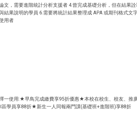
論文，需要進階統計分析支援者 4.曾完成基礎分析，但在結果詮
結果說明的學員 6.需要將統計結果整理成 APA 或期刊格式文字
使用者
擇一使用:★早鳥完成繳費享95折優惠★本校在校生、校友、推廣
區學員享88折★新生一人同報兩門課(基礎班+進階班)享88折