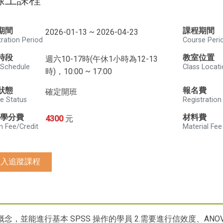
線上課程
期間
課程期間
2026-01-13 ~ 2026-04-23
tration Period
Course Peri
時段
教室位置
週六10-17時(午休1小時為12-13
 Schedule
Class Locat
時)，10:00 ~ 17:00
狀態
報名費
確定開班
e Status
Registration
/學分費
材料費
4300
元
n Fee/Credit
Material Fee
加入追蹤課程
概念，並能進行基本 SPSS 操作的學員 2.需要進行信效度、AN