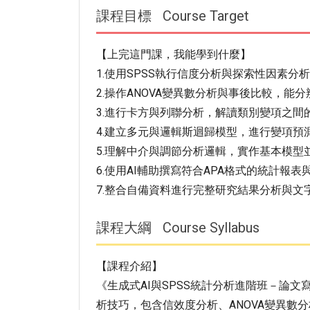
課程目標
Course Target
【上完這門課，我能學到什麼】
1.使用SPSS執行信度分析與探索性因素分
2.操作ANOVA變異數分析與事後比較，能
3.進行卡方與列聯分析，解讀類別變項之間
4.建立多元與邏輯斯迴歸模型，進行變項預
5.理解中介與調節分析邏輯，實作基本模型
6.使用AI輔助撰寫符合APA格式的統計報表
7.整合自備資料進行完整研究結果分析與文
課程大綱
Course Syllabus
【課程介紹】
《生成式AI與SPSS統計分析進階班－論
析技巧，包含信效度分析、ANOVA變異數分