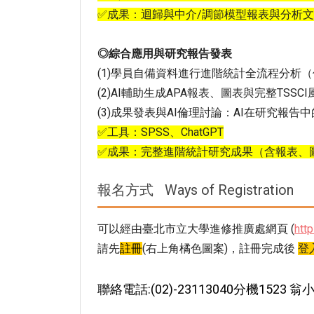
✅成果：迴歸與中介/調節模型報表與分析
◎綜合應用與研究報告發表
(1)學員自備資料進行進階統計全流程分析（
(2)AI輔助生成APA報表、圖表與完整TSSC
(3)成果發表與AI倫理討論：AI在研究報告
✅工具：SPSS、ChatGPT
✅成果：完整進階統計研究成果（含報表、
報名方式
Ways of Registration
可以經由臺北市立大學進修推廣處網頁 (
http
請先
註冊
(右上角橘色圖案)，註冊完成後
登
聯絡電話:(02)-23113040分機1523 翁