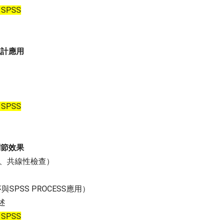
、SPSS
統計應用
、SPSS
調節效果
力、共線性檢查）
序與SPSS PROCESS應用）
述
、SPSS