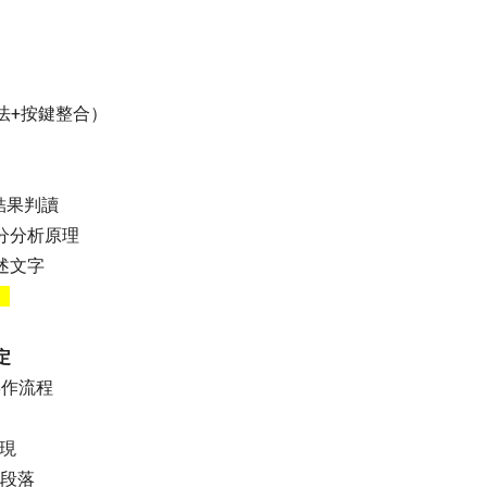
語法+按鍵整合）
與結果判讀
成分分析原理
論述文字
）
定
操作流程
呈現
述段落