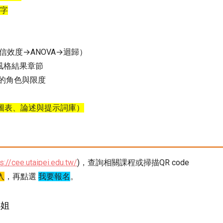
文字
信效度→ANOVA→迴歸）
I風格結果章節
中的角色與限度
圖表、論述與提示詞庫）
s://cee.utaipei.edu.tw/
)，查詢相關課程或掃描QR code
入
，再點選
我要報名
。
小姐