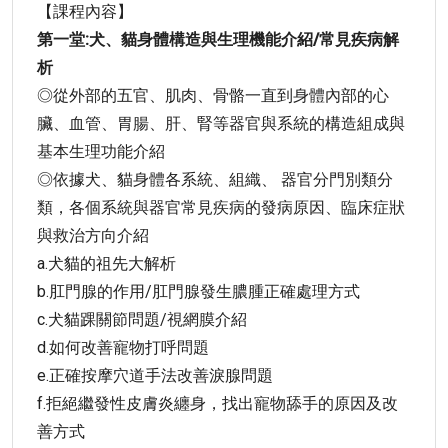
【課程內容】
第一堂:犬、貓身體構造與生理機能介紹/常見疾病解
析
◎從外部的五官、肌肉、骨骼一直到身體內部的心
臟、血管、胃腸、肝、腎等器官與系統的構造組成與
基本生理功能介紹
◎依據犬、貓身體各系統、組織、 器官分門別類分
類，各個系統與器官常見疾病的發病原因、臨床症狀
與救治方向介紹
a.犬貓的祖先大解析
b.肛門腺的作用/肛門腺發生膿腫正確處理方式
c.犬貓踝關節問題/視網膜介紹
d.如何改善寵物打呼問題
e.正確按摩穴道手法改善淚腺問題
f.拒絕繼發性皮膚炎纏身，找出寵物舔手的原因及改
善方式