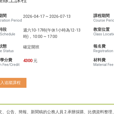
播線上課程
期間
課程期間
2026-04-17 ~ 2026-07-13
tration Period
Course Peri
時段
教室位置
週六10-17時(午休1小時為12-13
 Schedule
Class Locat
時)，10:00 ~ 17:00
狀態
報名費
確定開班
e Status
Registration
/學分費
材料費
4300
元
n Fee/Credit
Material Fee
加入追蹤課程
公文、公告、簡報、新聞稿的公務人員 2.承辦採購、比價資料整理