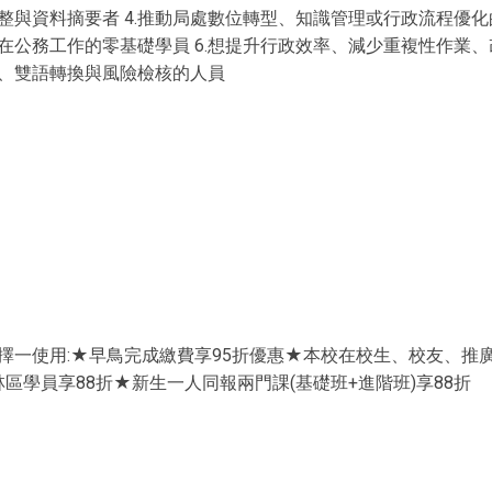
與資料摘要者 4.推動局處數位轉型、知識管理或行政流程優化的同仁 5
M 應用在公務工作的零基礎學員 6.想提升行政效率、減少重複性作業
、雙語轉換與風險檢核的人員
擇一使用:★早鳥完成繳費享95折優惠★本校在校生、校友、推廣
區學員享88折★新生一人同報兩門課(基礎班+進階班)享88折