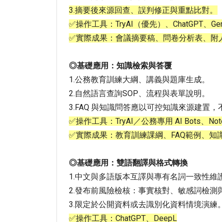
3.摘要後來源回查、誤判修正與重點比對。
✅操作工具：TryAI（優先）、ChatGPT、Gemi
✅實際成果：會議摘要稿、問卷分析表、附
◎基礎應用：知識檢索與答覆
1.公務教育訓練大綱、講義與題庫生成。
2.自然語言查詢SOP、流程與表單說明。
3.FAQ 與知識問答應以可控知識來源建置
✅操作工具：TryAI／公務專用 AI Bots、Not
✅實際成果：教育訓練課綱、FAQ範例、知
◎基礎應用：雙語翻譯與格式轉換
1.中文與多語版本互譯與專有名詞一致性維
2.發布前風險檢核：事實核對、敏感詞檢測
3.限定於公開資料或去識別化資料情境演練
✅操作工具：ChatGPT、DeepL