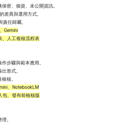
務保密、個資、未公開資訊。
平台的差異與選用方式。
痕與責任歸屬。
Gemini
表、人工複核流程表
操作步驟與範本應用。
輸出形式。
性檢核。
ni、NotebookLM
人包、發布前檢核版
整理。