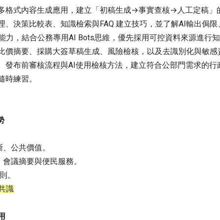
多格式內容生成應用，建立「初稿生成→事實查核→人工定稿」
、決策比較表、知識檢索與FAQ 建立技巧，並了解AI輸出侷
能力，結合公務專用AI Bots思維，優先採用可控資料來源進行
比價摘要、採購大簽草稿生成、風險檢核，以及去識別化與敏感
、發布前審核流程與AI使用檢核方法，建立符合公部門需求的行
隨時練習。
勢
。
斷、公共價值。
索、會議摘要與便民服務。
原則。
共識
用