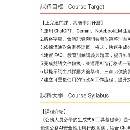
課程目標
Course Target
【上完這門課，我能學到什麼】
1.運用 ChatGPT、Gemini、Notebo
2.將逐字稿、會議記錄與問卷開放題整理為
3.依據溝通對象調整語氣、格式，快速生成
4.建置 FAQ、教育訓練講義與題庫，提升
5.完成雙語文件轉換，並運用AI進行格式
6.以提示詞生成採購大簽草稿、三家比價摘
7.建立可重複使用的行政AI工作流程，提
課程大綱
Course Syllabus
【課程介紹】
《公務人員必學的生成式AI工具基礎班》
聚焦公務AI安全應用與行政實務，結合 ChatGP