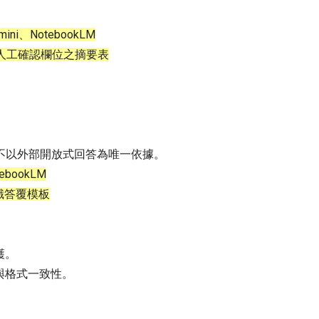
ni、NotebookLM
人工確認欄位之摘要表
，不以外部開放式回答為唯一依據。
ebookLM
識答覆模板
護。
與格式一致性。
。