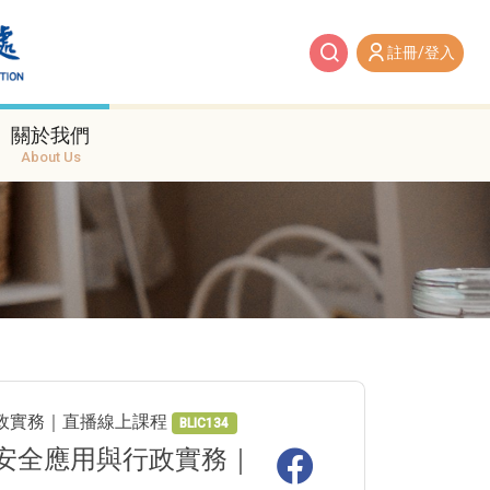
註冊/登入
關於我們
About Us
與行政實務｜直播線上課程
BLIC134
I安全應用與行政實務｜