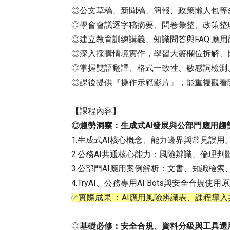
◎公文草稿、新聞稿、簡報、政策懶人包等
◎學會會議逐字稿摘要、問卷彙整、政策整理
◎建立教育訓練講義、知識問答與FAQ 應用
◎深入採購情境實作，學習大簽欄位拆解、
◎掌握雙語翻譯、格式一致性、敏感詞檢測
◎課後提供『操作示範影片』，能重複觀看
【課程內容】
◎趨勢洞察：生成式AI發展與公部門應用趨
1.生成式AI核心概念、能力邊界與常見誤用
2.公務AI共通核心能力：風險辨識、倫理判
3.公部門AI應用案例解析：文書、知識檢
4.TryAI、公務專用AI Bots與安全合規使用
✅實際成果 ：AI應用風險辨識表、課程導入
◎
基礎必修：安全合規、資料分級與工具選