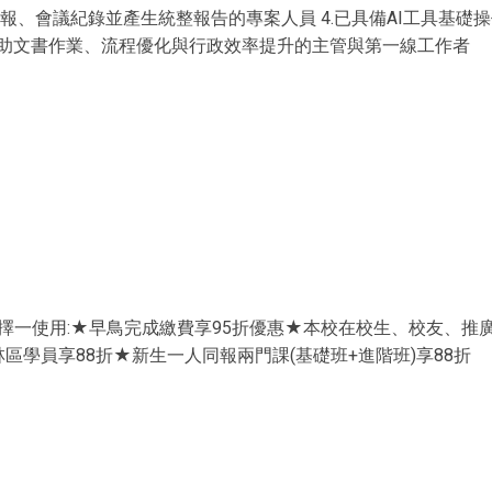
簡報、會議紀錄並產生統整報告的專案人員 4.已具備AI工具基礎操作
AI協助文書作業、流程優化與行政效率提升的主管與第一線工作者
擇一使用:★早鳥完成繳費享95折優惠★本校在校生、校友、推廣
區學員享88折★新生一人同報兩門課(基礎班+進階班)享88折