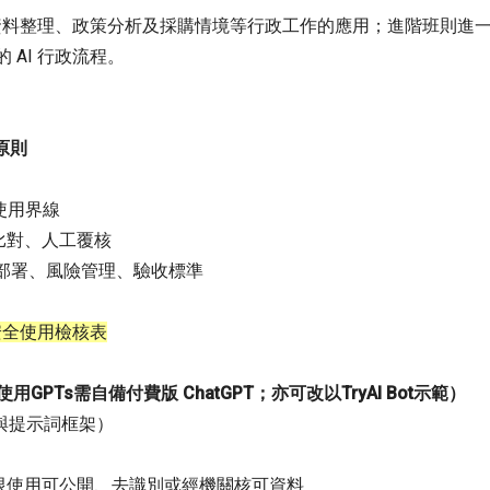
資料整理、政策分析及採購情境等行政工作的應用；進階班則進一步學
AI 行政流程。
原則
使用界線
比對、人工覆核
、部署、風險管理、驗收標準
安全使用檢核表
用GPTs需自備付費版 ChatGPT；亦可改以TryAI Bot示範）
邏輯與提示詞框架）
，限使用可公開、去識別或經機關核可資料