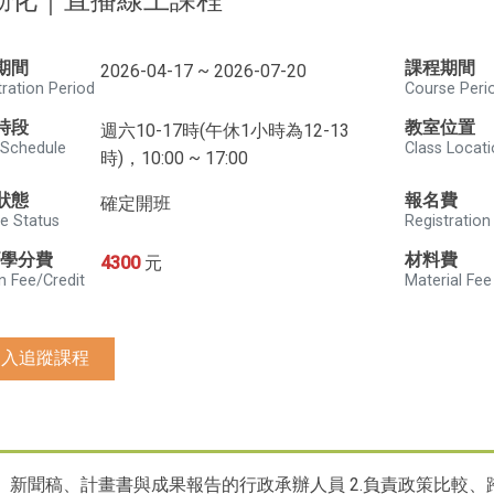
動化｜直播線上課程
期間
課程期間
2026-04-17 ~ 2026-07-20
tration Period
Course Peri
時段
教室位置
週六10-17時(午休1小時為12-13
 Schedule
Class Locat
時)，10:00 ~ 17:00
狀態
報名費
確定開班
e Status
Registration
/學分費
材料費
4300
元
n Fee/Credit
Material Fee
加入追蹤課程
文、新聞稿、計畫書與成果報告的行政承辦人員 2.負責政策比較、