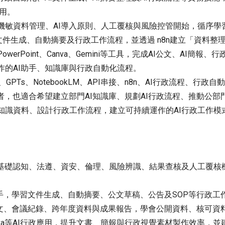
應用。
敏資料管理、AI導入原則、人工覆核與風險控管開始，循序學習如何建
串接文件生成、自動摘要及行政工作流程，並透過 n8n建立「資料整理
PowerPoint、Canva、Gemini等工具，完成AI公文、AI
作的AI助手、知識庫與行政自動化流程。
PTs、NotebookLM、API串接、n8n、AI行政流程、行政自動
者，也適合希望建立部門AI知識庫、規劃AI行政流程、推動公部門
合知識資料、設計行政工作流程，建立可持續運作的AI行政工作
I基礎認知、法遵、資安、倫理、風險辨識、結果查核及人工覆核
屬 AI助手，學習文件生成、自動摘要、公文草稿、公告及SOP等行政
策、公文、會議紀錄、跨年度資料與成果報告，學會公開資料、核可
T、Canva等AI行政應用，提升文書、簡報與行政視覺素材製作效