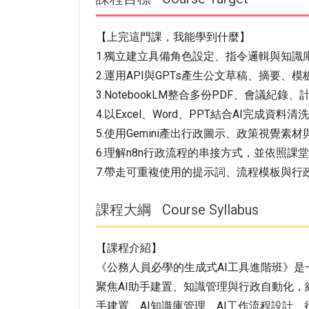
【上完這門課，我能學到什麼】
1.獨立建立具備角色設定、指令邏輯與知識庫導
2.運用API與GPTs產生公文草稿、摘要
3.NotebookLM整合多份PDF、會議
4.以Excel、Word、PPT結合AI完成
5.使用Gemini產出行政圖示、政策視覺素材與V
6.理解n8n行政流程的串接方式，並依照
7.帶走可重複使用的提示詞、流程模板與行
課程大綱
Course Syllabus
【課程介紹】
《公務人員必學的生成式AI工具進階班》
聚焦AI助手建置、知識管理與行政自動化，結合 GP
手建置、AI知識庫管理、AI工作流程設計、