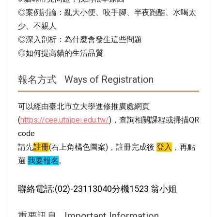
◎案例討論：亂大小便、咬手腳、半夜跑酷、水喝太
少、不親人
◎深入剖析：為什麼會發生這些問題
◎如何提高貓的生活品質
報名方式
Ways of Registration
可以經由臺北市立大學進修推廣處網頁
(
https://cee.utaipei.edu.tw/
)，查詢相關課程或掃描QR
code
請先
註冊
(右上角橘色圖案)，註冊完成後
登入
，再點
選
我要報名
。
聯絡電話:(02)-23113040分機1523 翁小姐
重要訊息
Important Information