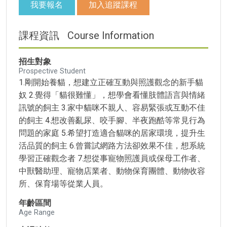
我要報名
加入追蹤課程
課程資訊
Course Information
招生對象
Prospective Student
1.剛開始養貓，想建立正確互動與照護觀念的新手貓
奴 2.覺得「貓很難懂」，想學會看懂肢體語言與情緒
訊號的飼主 3.家中貓咪不親人、容易緊張或互動不佳
的飼主 4.想改善亂尿、咬手腳、半夜跑酷等常見行為
問題的家庭 5.希望打造適合貓咪的居家環境，提升生
活品質的飼主 6.曾嘗試網路方法卻效果不佳，想系統
學習正確觀念者 7.想從事寵物照護員或保母工作者、
中獸醫助理、寵物店業者、動物保育團體、動物收容
所、保育場等從業人員。
年齡區間
Age Range