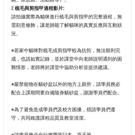
2.
梳毛與剪指甲過程影片:
請拍攝實際為貓咪進行梳毛與剪指甲的完整過程，無
需刻意修飾，讓老師能了解貓咪的真實反應與互動狀
況。
※若家中貓咪對梳毛或剪指甲較為抗拒，無法順利完
成，也請如實記錄，並於課堂中向老師說明遇到的困
難情形，老師將於課堂中協助分析並提供建議。
※嚴禁寵物在貓砂盆以外的地方上廁所，請學員務必
配合上課期間要自備隨身貓砂盆，謝謝學員們配合。
※為了避免造成學員們及校方困擾，煩請學員們遵
守，共同維護課程品質及教室清潔。
※請學員務必自行攜帶筆記本、原子筆。