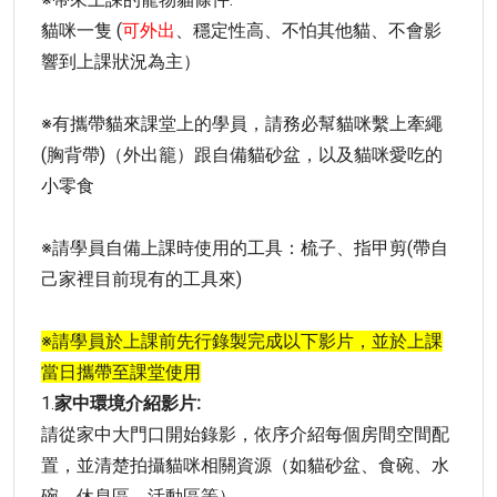
貓咪一隻 (
可外出
、穩定性高、不怕其他貓、不會影
響到上課狀況為主）
※有攜帶貓來課堂上的學員，請務必幫貓咪繫上牽繩
(胸背帶)（外出籠）跟自備貓砂盆，以及貓咪愛吃的
小零食
※請學員自備上課時使用的工具：梳子、指甲剪(帶自
己家裡目前現有的工具來)
※請學員於上課前先行錄製完成以下影片，並於上課
當日攜帶至課堂使用
1.
家中環境介紹影片:
請從家中大門口開始錄影，依序介紹每個房間空間配
置，並清楚拍攝貓咪相關資源（如貓砂盆、食碗、水
碗、休息區、活動區等）。