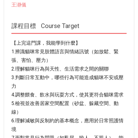
王瀞儀
課程目標
Course Target
【上完這門課，我能學到什麼】
1.辨識貓咪常見肢體語言與情緒訊號（如放鬆、緊
張、害怕、壓力）
2.理解貓咪行為與天性、生活需求之間的關聯
3.判斷日常互動中，哪些行為可能造成貓咪不安或壓
力
4.調整餵食、飲水與玩耍方式，使其更符合貓咪需求
5.檢視並改善居家空間配置（砂盆、躲藏空間、動
線）
6.理解減敏與反制約的基本概念，應用於日常照護情
境
7.面對常見行為問題（如亂尿、咬人、不親人），能