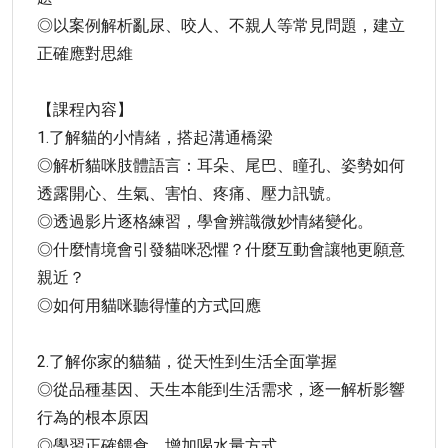
◎以案例解析亂尿、咬人、不親人等常見問題，建立
正確應對思維
【課程內容】
1.了解貓的小情緒，搭起溝通橋梁
◎解析貓咪肢體語言：耳朵、尾巴、瞳孔、姿勢如何
透露開心、生氣、害怕、疼痛、壓力訊號。
◎透過影片逐格練習，學會辨識微妙情緒變化。
◎什麼情境會引發貓咪恐懼？什麼互動會讓牠更願意
親近？
◎如何用貓咪聽得懂的方式回應
2.了解你家的貓貓，從天性到生活全面掌握
◎從品種基因、天生本能到生活需求，逐一解析影響
行為的根本原因
◎學習正確餵食、增加喝水量方式