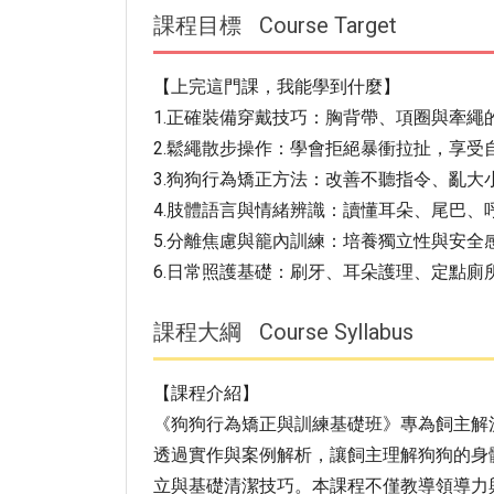
課程目標
Course Target
【上完這門課，我能學到什麼】
1.正確裝備穿戴技巧：胸背帶、項圈與牽繩
2.鬆繩散步操作：學會拒絕暴衝拉扯，享受
3.狗狗行為矯正方法：改善不聽指令、亂大
4.肢體語言與情緒辨識：讀懂耳朵、尾巴、
5.分離焦慮與籠內訓練：培養獨立性與安全
6.日常照護基礎：刷牙、耳朵護理、定點廁
課程大綱
Course Syllabus
【課程介紹】
《狗狗行為矯正與訓練基礎班》專為飼主解
透過實作與案例解析，讓飼主理解狗狗的身
立與基礎清潔技巧。本課程不僅教導領導力