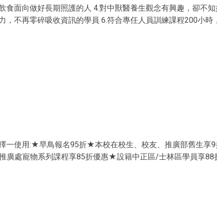
飲食面向做好長期照護的人 4.對中獸醫養生觀念有興趣，卻不知
力，不再零碎吸收資訊的學員 6.符合專任人員訓練課程200小時
擇一使用:★早鳥報名95折★本校在校生、校友、推廣部舊生享9
推廣處寵物系列課程享85折優惠★設籍中正區/士林區學員享88