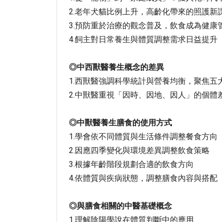
2.老年犬貓比例上升，高齡化帶來的照護新
3.預防重於治療的觀念普及，飲食成為健康
4.飼主對日常養生與體質調整需求日益提升
◎
中西獸醫養生概念的差異
1.西獸醫強調科學統計與營養均衡，聚焦五
2.中獸醫重視「因時、因地、因人」的個體
◎
中獸醫養生膳食的使用方式
1.學會依不同體質與生活條件調整餐食方向
2.因應四季變化與環境差異調整飲食策略
3.根據年齡階段規劃合適的飲食方向
4.依體質與疾病狀態，調整膳食內容與搭配
◎
與膳食相關的中醫基礎概念
1.理解陰陽學說在體質判斷中的應用