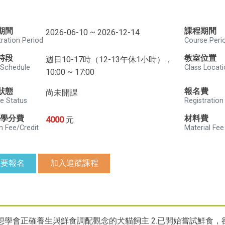
期間
課程期間
2026-06-10 ~ 2026-12-14
tration Period
Course Peri
時段
教室位置
週日10-17時（12-13午休1小時），
 Schedule
Class Locat
10:00 ~ 17:00
狀態
報名費
尚未開課
e Status
Registration
/學分費
材料費
4000
元
n Fee/Credit
Material Fee
我要報名
加入追蹤課程
，想學會正確養生與鮮食調配觀念的犬貓飼主 2.已開始嘗試鮮食，