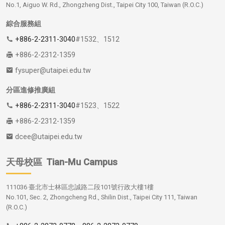
No.1, Aiguo W. Rd., Zhongzheng Dist., Taipei City 100, Taiwan (R.O.C.)
綜合服務組
+886-2-2311-3040
#1532、1512
+886-2-2312-1359
fysuper@utaipei.edu.tw
分區進修推廣組
+886-2-2311-3040
#1523、1522
+886-2-2312-1359
dcee@utaipei.edu.tw
天母校區
Tian-Mu Campus
111036 臺北市士林區忠誠路二段101號行政大樓1樓
No.101, Sec. 2, Zhongcheng Rd., Shilin Dist., Taipei City 111, Taiwan
(R.O.C.)