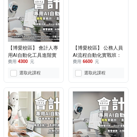
【博愛校區】 會計人專
【博愛校區】 公務人員
用AI自動化工具進階實
AI流程自動化實戰班：
費用
4300
元
費用
6600
元
戰班｜直播線上課程
校務資料分析、客服自
動化 、Agent流程設計
選取此課程
選取此課程
｜直播線上課程