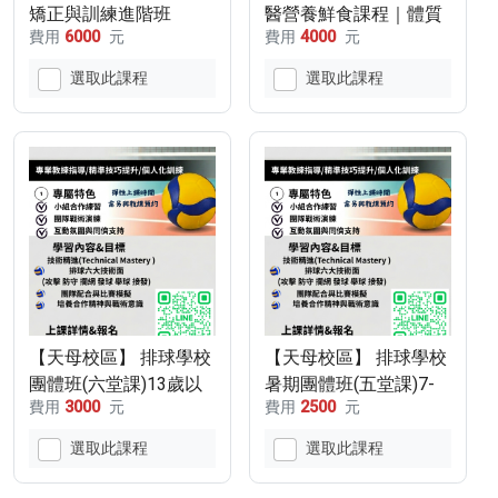
矯正與訓練進階班
醫營養鮮食課程｜體質
費用
6000
元
費用
4000
元
(115/12/12-
分析與個別化膳食調整
116/1/16，12/26、1/2
(115/12/20)
選取此課程
選取此課程
停課)
【天母校區】 排球學校
【天母校區】 排球學校
團體班(六堂課)13歲以
暑期團體班(五堂課)7-
費用
3000
元
費用
2500
元
上
12歲
選取此課程
選取此課程