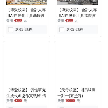
【博愛校區】 會計人專
【博愛校區】 會計人專
用AI自動化工具基礎實
用AI自動化工具進階實
費用
4300
元
費用
4300
元
戰班｜直播線上課程
戰班｜直播線上課程
選取此課程
選取此課程
【博愛校區】 質性研究
【天母校區】 排球A班
生成式AI協作實戰班-情
一對一(五堂課)
費用
4300
元
費用
10000
元
境模擬、訪談、編碼與
理論建構｜直播線上課