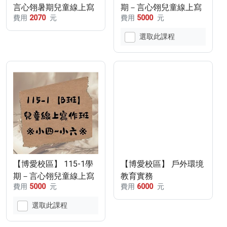
言心翎暑期兒童線上寫
期－言心翎兒童線上寫
費用
2070
元
費用
5000
元
作班【週四B班】
作班【週三A班】
選取此課程
【博愛校區】 115-1學
【博愛校區】 戶外環境
期－言心翎兒童線上寫
教育實務
費用
5000
元
費用
6000
元
作班【週四B班】
選取此課程