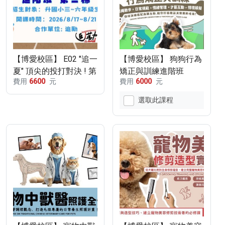
【博愛校區】 E02 "追一
【博愛校區】 狗狗行為
夏" 頂尖的投打對決 ! 第
矯正與訓練進階班
費用
6600
元
費用
6000
元
三梯 8/17-8/21
(115/8/15-115/9/5)
選取此課程