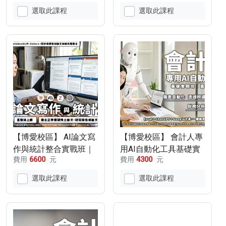
Canva｜直播線上課程
選取此課程
選取此課程
【博愛校區】 AI論文寫
【博愛校區】 會計人專
作與統計整合實戰班｜
用AI自動化工具基礎實
費用
6600
元
費用
4300
元
直播線上課程
戰班｜直播線上課程
選取此課程
選取此課程