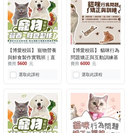
【博愛校區】 寵物營養
【博愛校區】 貓咪行為
與鮮食製作實戰班｜直
問題矯正與互動訓練基
費用
5600
元
費用
6000
元
播線上課程(115/8/22-
礎班(115/9/19-
115/8/29)
115/10/3，9/26停課乙
選取此課程
選取此課程
次)