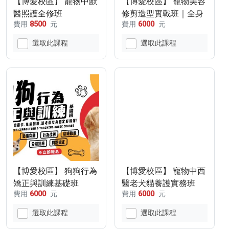
【博愛校區】 寵物中獸
【博愛校區】 寵物美容
醫照護全修班
修剪造型實戰班｜全身
費用
8500
元
費用
6000
元
(115/9/13-
修剪造型技術訓練
115/10/18，
(115/9/23-115/10/21)
選取此課程
選取此課程
9/27&10/11停課乙次)
【博愛校區】 狗狗行為
【博愛校區】 寵物中西
矯正與訓練基礎班
醫老犬貓養護實務班
費用
6000
元
費用
6000
元
(115/10/17-
(115/10/31-115/11/7)
115/11/14，10/24停課
選取此課程
選取此課程
乙次)