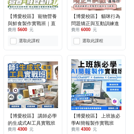
【博愛校區】 寵物營養
【博愛校區】 貓咪行為
與鮮食製作實戰班｜直
問題矯正與互動訓練進
費用
5600
元
費用
6000
元
播線上課程(115/10/31-
階班(115/12/12-
115/11/7)
115/12/19)
選取此課程
選取此課程
【博愛校區】 講師必學
【博愛校區】 上班族必
的生成式AI工具實戰班
學AI簡報製作實戰班
費用
4300
元
費用
4300
元
｜直播線上課
ChatGPT x Gamma x