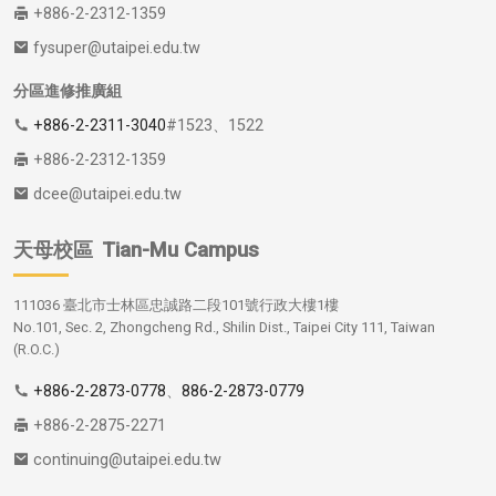
+886-2-2312-1359
fysuper@utaipei.edu.tw
分區進修推廣組
+886-2-2311-3040
#1523、1522
+886-2-2312-1359
dcee@utaipei.edu.tw
天母校區
Tian-Mu Campus
111036 臺北市士林區忠誠路二段101號行政大樓1樓
No.101, Sec. 2, Zhongcheng Rd., Shilin Dist., Taipei City 111, Taiwan
(R.O.C.)
+886-2-2873-0778
、
886-2-2873-0779
+886-2-2875-2271
continuing@utaipei.edu.tw