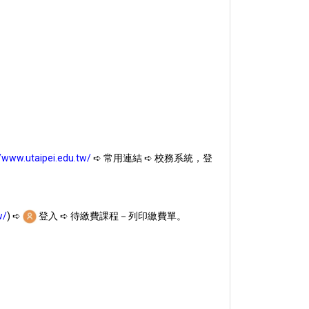
//www.utaipei.edu.tw/
➪ 常用連結 ➪ 校務系統，登
w/
) ➪
登入 ➪ 待繳費課程－列印繳費單。