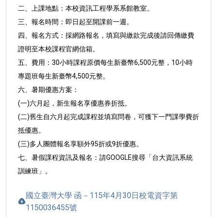
二、上課地點：本校資訊工程學系系館教室。
三、報名時間：即日起至開課前一週。
四、報名方式：採網路報名，填寫與繳款完成後請回傳繳費
證
明至本校課程官網信箱。
五、費用：30小時課程原價每生新臺幣6,500元整，10小時
專題
班每生新臺幣4,500元整。
六、暑期優惠方案：
(一)六月起，新生報名享優惠券折抵。
(二)舊生自六月起完成課程並填寫問卷，可獲下一門課學費
折
抵優惠。
(三)多人團體報名享額外95折或9折優惠。
七、暑假課程資訊及報名：請GOOGLE搜尋「台大資訊系統
訓練
班」。
國立臺灣大學 函－115年4月30日校電資字第
1150036455號