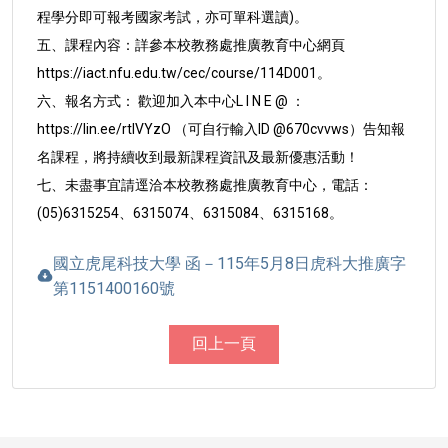
程學分即可報考國家考試，亦可單科選讀)。
五、課程內容：詳參本校教務處推廣教育中心網頁
https://iact.nfu.edu.tw/cec/course/114D001。
六、報名方式： 歡迎加入本中心L I N E @ ：
https://lin.ee
/rtIVYzO （可自行輸入ID @670cvvws）告知報
名課程，將
持續收到最新課程資訊及最新優惠活動！
七、未盡事宜請逕洽本校教務處推廣教育中心，電話：
(05)
6315254、6315074、6315084、6315168。
國立虎尾科技大學 函－115年5月8日虎科大推廣字
第1151400160號
回上一頁