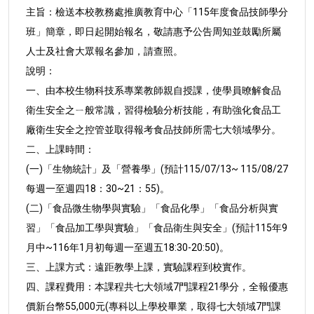
主旨：檢送本校教務處推廣教育中心「115年度食品技師學分
班」簡章，即日起開始報名，敬請惠予公告周知並鼓勵所
屬
人士及社會大眾報名參加，請查照。
說明：
一、由本校生物科技系專業教師親自授課，使學員暸解食品
衛
生安全之ㄧ般常識，習得檢驗分析技能，有助強化食品工
廠衛生安全之控管並取得報考食品技師所需七大領域學
分。
二、上課時間：
(一)「生物統計」及「營養學」(預計115/07/13~ 115/08/27
每週一至週四18：30~21：55)。
(二)「食品微生物學與實驗」「食品化學」「食品分析與實
習」「食品加工學與實驗」「食品衛生與安全」(預計
115年9
月中~116年1月初每週一至週五18:30-20:50)。
三、上課方式：遠距教學上課，實驗課程到校實作。
四、課程費用：本課程共七大領域7門課程21學分，全報優惠
價
新台幣55,000元(專科以上學校畢業，取得七大領域7門課