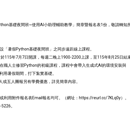
hon基礎夜間
班~使用AI小助理輔助教學」簡章暨報名表1份，敬請轉知
設「暑假
Python基礎夜間班」之同步遠距線上課程。
於115年7月7
日開課，每週二晚上1900-2200上課，至115年8月25日結
在職人士修習
Python的初級課程，課程中會帶入生成式AI的環境安裝與
利用暑
假期間，打下紮實基礎。
三人或五人團報另有
學費優惠，詳見簡章內容。
或利用附件
報名表Email報名均可。（網址：https://reurl.cc
/7KLq0y）。
-5226。