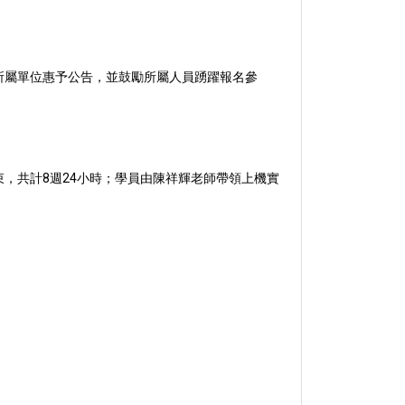
所屬單位惠予公告，並鼓勵所屬人員踴躍報名參
束，共計8週24小時；學員由陳祥輝老師帶領上機實