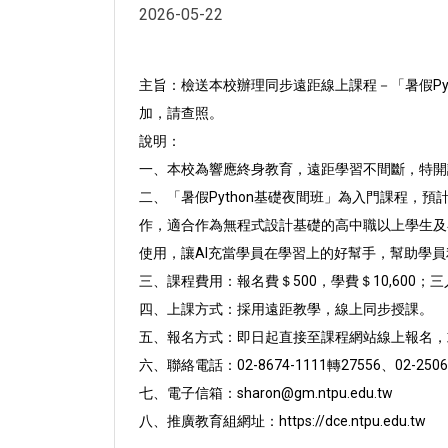
2026-05-22
主旨：檢送本校辦理同步遠距線上課程－「暑假Pyt
加，請查
照。
說明：
一、本校為響應終身教育，遠距學習不間斷，特開
二、「暑假Python基礎夜間班」為入門課程，預計
作，適
合作為無程式設計基礎的高中職以上學生及
使用，讓AI充當學員在學習上的好幫手，幫助學員
三、課程費用：報名費＄500，學費＄10,600；
四、上課方式：採用遠距教學，線上同步授課。
五、報名方式：即日起直接至課程網站線上報名，
六、聯絡電話：02-8674-1111轉27556、02-2506
七、電子信箱：sharon@gm.ntpu.edu.tw
八、推廣教育組網址：https://dce.ntpu.edu.tw