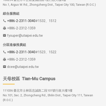
No.1, Aiguo W. Rd., Zhongzheng Dist., Taipei City 100, Taiwan (R.O.C.)
綜合服務組
+886-2-2311-3040
#1532、1512
+886-2-2312-1359
fysuper@utaipei.edu.tw
分區進修推廣組
+886-2-2311-3040
#1523、1522
+886-2-2312-1359
dcee@utaipei.edu.tw
天母校區
Tian-Mu Campus
111036 臺北市士林區忠誠路二段101號行政大樓1樓
No.101, Sec. 2, Zhongcheng Rd., Shilin Dist., Taipei City 111, Taiwan
(R.O.C.)