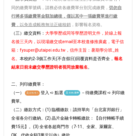
同的繳費單號碼，請務必依各繳費單分別完成繳費，
切勿自
行將多張繳費單金額加總後，僅以其中一張繳費單進行繳
費
，以免造成帳務無法正確核銷
，影響報名資格。
（三）繳交資料：
大學學歷或同等學歷證明文件，於線上報
名後三天內，以現場繳交或email至本校進修推廣處，電子信
箱：fysuper@utaipei.edu.tw，信件主旨：暑期學分班_姓
名。
本校約2-3個工作天(不含假日)回覆資料是否齊全，
報名
結束日前未繳交學歷證明者視同放棄報名
。
二、列印繳費單：
（一）
登入 ➪ 點選
－待繳費課程 ➪ 列印繳
費單。
（二）繳款方式：(1) 臨櫃繳款：請持單向「台北富邦銀行」
全省各分行繳納。(2) 晶片金融卡轉帳繳款：【自付轉帳手續
費15元】。(3) 全省各超商門市（7-11、全家、萊爾富、
OK，代收金額3萬元以內）繳款。