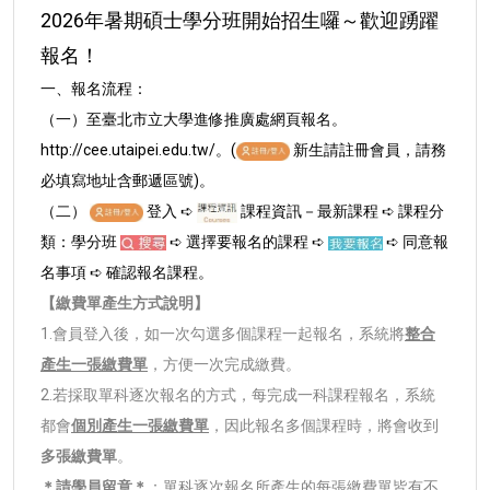
2026年暑期碩士學分班開始招生囉～歡迎踴躍
報名！
一、報名流程：
（一）至臺北市立大學進修推廣處網頁報名。
http://cee.utaipei.edu.tw/。(
新生請註冊會員，請務
必填寫地址含郵遞區號)。
（二）
登入 ➪
課程資訊－最新課程 ➪ 課程分
類：學分班
➪ 選擇要報名的課程 ➪
➪ 同意報
名事項 ➪ 確認報名課程。
【繳費單產生方式說明】
1.會員登入後，如一次勾選多個課程一起報名，系統將
整合
產生一張繳費單
，方便一次完成繳費。
2.若採取單科逐次報名的方式，每完成一科課程報名，系統
都會
個別產生一張繳費單
，因此報名多個課程時，將會收到
多張繳費單
。
＊請學員留意＊
：單科逐次報名所產生的每張繳費單皆有不