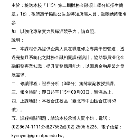
主旨：檢送本校「115年第二期財務金融碩士學分班招生簡
章」1
份，敬請惠予協助公告並轉知所屬人員，鼓勵踴躍報名
參
加，以強化專業實力與職涯競爭力，請查照。
說明：
一、本課程係為提供企業人員在職進修之專業學習管道，透
過
完整且系統化之財務金融相關課程設計，協助學員深化金
融服務專業知識，提升實務應用能力，以因應金融產業之
發
展需求。
二、修讀課程：證券分析（3學分）施懿宸副教授授課。
三、報名時間：即日起至115年08月03日，額滿為止。
四、上課地點：本校合江校區（臺北市中山區合江街53
號）。
五、課程相關問題，請洽本校承辦人閻小姐，電話：
(02)8674-
1111分機27552或(02) 2506-5226。電子信箱：
kyimyint@gm.ntpu.edu.tw。