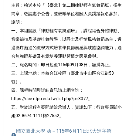
主旨：檢送本校「【臺北】第二期律動輕有氧舞蹈班」招生
簡
章，敬請惠予公告，並鼓勵單位相關人員踴躍報名參
加。
說明：
一、本組開設「律動輕有氧舞蹈班」，課程結合身體律動、
音
樂節拍及基礎排舞教學，以爵士及抒情風格舞蹈為主，透
過循序漸進的教學方式培養學員節奏感與肢體協調能力，
適
合無舞蹈基礎及有意培養運動習慣之民眾參與。
二、報名時間：即日起至115年09月08日，額滿為止。
三、上課地點：本校合江校區（臺北市中山區合江街53
號）。
四、課程時間與詳細資訊請上網查詢：
https://dce.ntpu.edu.
tw/list.php?p=3077。
五、對於課程有疑問請洽承辦人，資訊如下：行政專員閻小
姐
02-8674-1111轉27552。
國立臺北大學 函－115年6月11日北大進字第